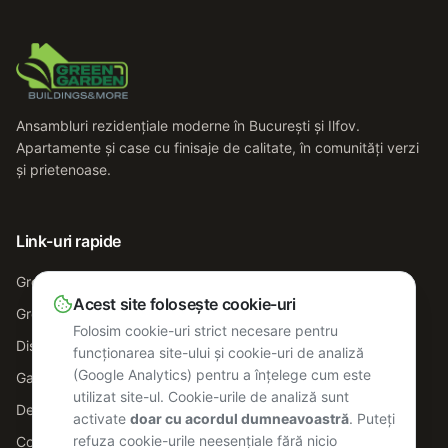
Ansambluri rezidențiale moderne în București și Ilfov.
Apartamente și case cu finisaje de calitate, în comunități verzi
și prietenoase.
Link-uri rapide
Green Garden 2
Acest site folosește cookie-uri
Green Garden 3
Folosim cookie-uri strict necesare pentru
Disponibilitate
funcționarea site-ului și cookie-uri de analiză
(Google Analytics) pentru a înțelege cum este
Galerie
utilizat site-ul. Cookie-urile de analiză sunt
Despre noi
activate
doar cu acordul dumneavoastră
. Puteți
refuza cookie-urile neesențiale fără nicio
Contact