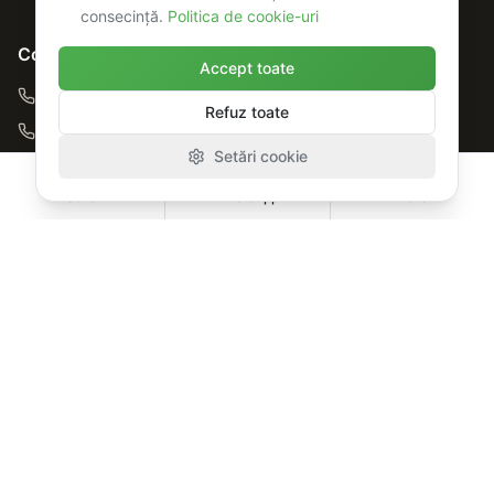
consecință.
Politica de cookie-uri
Contact
Accept toate
0742.071.919
Refuz toate
0749.056.587
Setări cookie
0725.273.313
Sună
WhatsApp
Vizionare
contact@green-garden.ro
Drumul Dealul Crișului nr. 34-38,
Sector 4, București
Program
Luni - Sâmbătă
8:00 - 20:00
Duminică
Cu programare