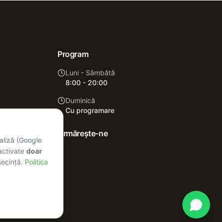
Program
Luni - Sâmbătă
8:00 - 20:00
Duminică
Cu programare
Urmărește-ne
4-38,
naliză (Google
 activate
doar
secință.
Politica