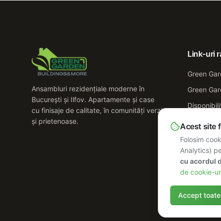
Link-uri 
Green Gar
Ansambluri rezidențiale moderne în
Green Gar
București și Ilfov. Apartamente și case
Disponibili
cu finisaje de calitate, în comunități verzi
și prietenoase.
Galerie
Acest site 
Despre no
Folosim cooki
Analytics) pe
Contact
cu acordul
de cookie-ur
Accept toate