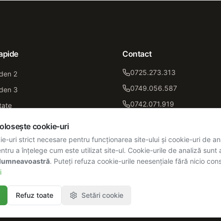
rapide
Contact
0725.273.313
den 2
0749.056.587
den 3
0742.071.919
tate
contact@green-garden.ro
folosește cookie-uri
Drumul Dealul Crișului nr. 3
i
e-uri strict necesare pentru funcționarea site-ului și cookie-uri de a
Sector 4, București
ntru a înțelege cum este utilizat site-ul. Cookie-urile de analiză sunt
 dumneavoastră
. Puteți refuza cookie-urile neesențiale fără nicio con
i
Refuz toate
Setări cookie